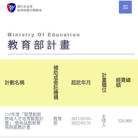
M i n i s t r y O f E d u c a t i o n
教 育 部 計 畫
補
助
計
或
畫
經費總
計劃名稱
委
起訖年月
職
額
託
位
機
構
110年度「智慧創新
主
跨域人才培育聯盟計
教育
2021/02/01-
持
320,000
畫」-藝術品創新應
部
2022/01/31
人
用與服務計畫