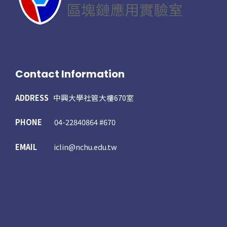
Contact Information
ADDRESS
中興大學社管大樓670室
PHONE
04-22840864 #670
EMAIL
iclin@nchu.edu.tw